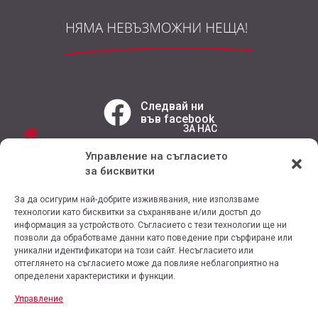
Следвай ни
във facebook
ЗА НАС
РЕАЛИЗИРАНИ ОБЕКТИ
Управление на съгласието
УСЛУГИ
за бисквитки
РЕФЕРЕНЦИИ
ПРОДУКТИ
КОНТАКТ
За да осигурим най-добрите изживявания, ние използваме
ПРОМОЦИИ
технологии като бисквитки за съхраняване и/или достъп до
информация за устройството. Съгласието с тези технологии ще ни
позволи да обработваме данни като поведение при сърфиране или
уникални идентификатори на този сайт. Несъгласието или
оттеглянето на съгласието може да повлияе неблагоприятно на
определени характеристики и функции.
Условия за ползване на сайта
Управление
Политика за личните данни