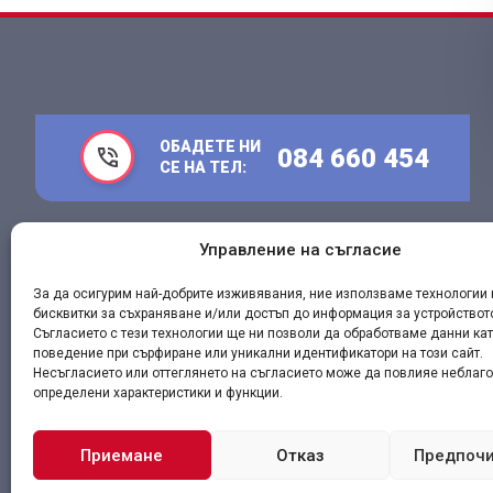
ОБАДЕТЕ НИ
084 660 454
СЕ НА ТЕЛ:
Управление на съгласие
Адрес:
гр. Разград, бул. Априлско въстание 2Е
За да осигурим най-добрите изживявания, ние използваме технологии 
бисквитки за съхраняване и/или достъп до информация за устройствот
Съгласието с тези технологии ще ни позволи да обработваме данни ка
поведение при сърфиране или уникални идентификатори на този сайт.
Несъгласието или оттеглянето на съгласието може да повлияе неблаго
определени характеристики и функции.
Приемане
Отказ
Предпоч
Алфа-Хим ЕООД
Всички права запазени
Условия за по