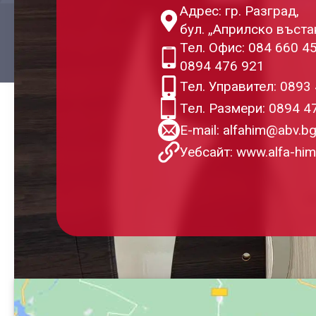
Адрес:
гр. Разград,
бул. „Априлско въста
Тел. Офис:
084 660 4
0894 476 921
Тел. Управител:
0893 
Тел. Размери:
0894 4
E-mail: alfahim@abv.b
Уебсайт: www.alfa-hi