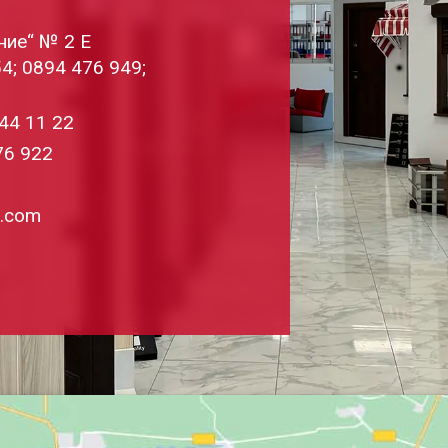
ние“ № 2 Е
54
;
0894 476 949
;
44 11 22
76 922
g
m.com