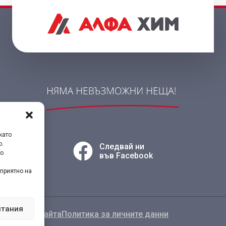
като
о.
Следвай ни
то
във Facebook
приятно на
итания
лзване на сайта
Политика за личните данни