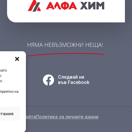
като
о.
Следвай ни
то
във Facebook
приятно на
итания
лзване на сайта
Политика за личните данни