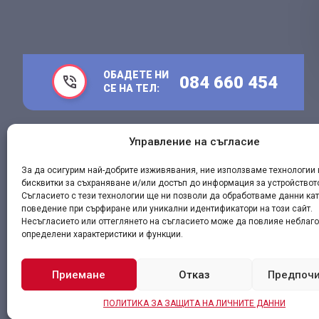
ОБАДЕТЕ НИ
084 660 454
СЕ НА ТЕЛ:
Управление на съгласие
Адрес:
гр. Разград, бул. Априлско въстание 2Е
За да осигурим най-добрите изживявания, ние използваме технологии 
бисквитки за съхраняване и/или достъп до информация за устройствот
Съгласието с тези технологии ще ни позволи да обработваме данни ка
поведение при сърфиране или уникални идентификатори на този сайт.
Несъгласието или оттеглянето на съгласието може да повлияе неблаго
определени характеристики и функции.
Приемане
Отказ
Предпоч
Алфа-Хим ЕООД
Всички права запазени
Условия за по
ПОЛИТИКА ЗА ЗАЩИТА НА ЛИЧНИТЕ ДАННИ