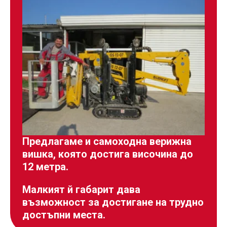
Предлагаме и самоходна верижна
вишка, която достига височина до
12 метра.
Малкият й габарит дава
възможност за достигане на трудно
достъпни места.