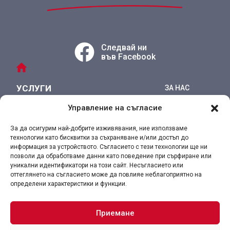
Следвай ни
във Facebook
УСЛУГИ
ЗА НАС
РЕФЕРЕНЦИИ
ПРОДУКТИ
Управление на съгласие
КОНТАКТ
РЕАЛИЗИРАНИ ОБЕКТИ
За да осигурим най-добрите изживявания, ние използваме
технологии като бисквитки за съхраняване и/или достъп до
информация за устройството. Съгласието с тези технологии ще ни
позволи да обработваме данни като поведение при сърфиране или
уникални идентификатори на този сайт. Несъгласието или
оттеглянето на съгласието може да повлияе неблагоприятно на
определени характеристики и функции.
Условия за ползване на сайта
Политика за личните данни
Алфа-Хим ЕООД
Всички права запазени
Приемане
Уеб дизайн и хостинг: Нео Медия