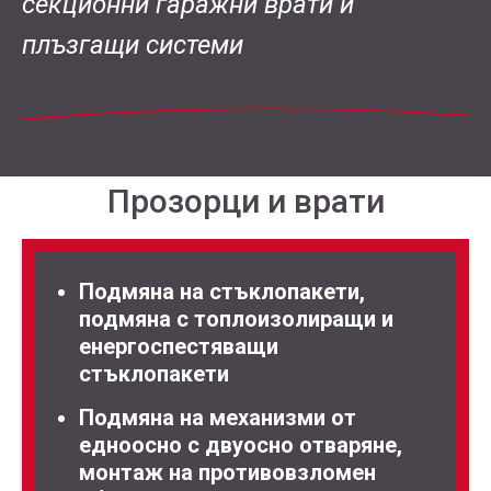
секционни гаражни врати и
плъзгащи системи
Прозорци и врати
Подмяна на стъклопакети,
подмяна с топлоизолиращи и
енергоспестяващи
стъклопакети
Подмяна на механизми от
едноосно с двуосно отваряне,
монтаж на противовзломен