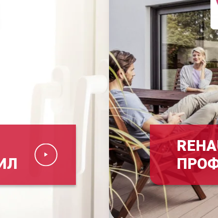
REHA
ИЛ
ПРО