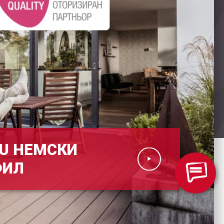
U НЕМСКИ
ФИЛ
Ну
се