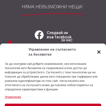
Следвай ни
във facebook
ЗА НАС
РЕАЛИЗИРАНИ ОБЕКТИ
Управление на съгласието
УСЛУГИ
за бисквитки
РЕФЕРЕНЦИИ
ПРОДУКТИ
КОНТАКТ
За да осигурим най-добрите изживявания, ние използваме
ПРОМОЦИИ
технологии като бисквитки за съхраняване и/или достъп до
информация за устройството. Съгласието с тези технологии ще ни
позволи да обработваме данни като поведение при сърфиране или
уникални идентификатори на този сайт. Несъгласието или
оттеглянето на съгласието може да повлияе неблагоприятно на
определени характеристики и функции.
Условия за ползване на сайта
Управление
Политика за личните данни