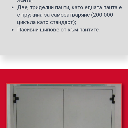
Две, триделни панти, като едната панта е
с пружина за самозатваряне (200 000
цикъла като стандарт);
Пасивни шипове от към пантите.