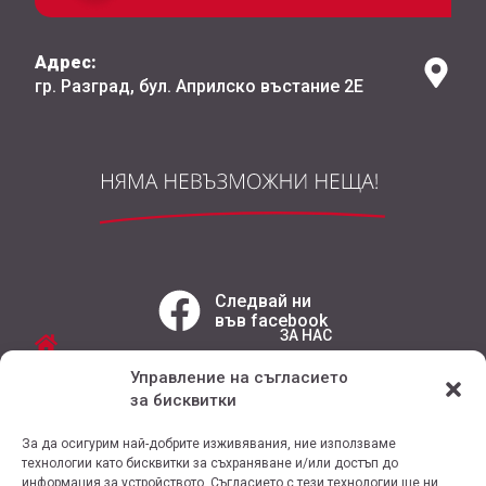
Адрес:
гр. Разград, бул. Априлско въстание 2Е
Следвай ни
във facebook
ЗА НАС
РЕАЛИЗИРАНИ ОБЕКТИ
Управление на съгласието
УСЛУГИ
за бисквитки
РЕФЕРЕНЦИИ
ПРОДУКТИ
КОНТАКТ
За да осигурим най-добрите изживявания, ние използваме
ПРОМОЦИИ
технологии като бисквитки за съхраняване и/или достъп до
информация за устройството. Съгласието с тези технологии ще ни