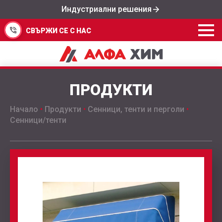
Индустриални решения
СВЪРЖИ СЕ С НАС
ПРОДУКТИ
Начало
•
Продукти
•
Сенници, тенти и перголи
•
Сенници/тенти